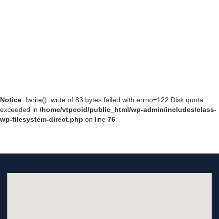
dari Jakarta - Melbourne ( Australia ) dan Jakarta –
Rotterdam ( Belanda ). Kecepatan pengiriman dan
ketersediaan stok barang dari Indonesia untuk
memenuhi kebutuhan di Eropa, Amerika, Afrika,
Australia & Asia menjadi sangat penting dan ditunggu
oleh end user dan industri yang membutuhkannya.
:
Hanya saja…
Baca Selengkapnya
Press
Release
Kemitraan
Notice
: fwrite(): write of 83 bytes failed with errno=122 Disk quota
PT.
exceeded in
/home/vtpcoid/public_html/wp-admin/includes/class-
Varuna
wp-filesystem-direct.php
on line
76
Tirta
Prakasya
(Persero)
dan
INA
Digital