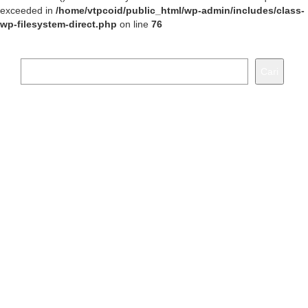
exceeded in
/home/vtpcoid/public_html/wp-admin/includes/class-
wp-filesystem-direct.php
on line
76
Cari
Cari
Recent Posts
Aryan T Hadisumarto
Noviana Rahatmi
Raka Raymond Irawan
Asfidah
Press Release Kemitraan PT. Varuna Tirta Prakasya
(Persero) dan INA Digital
Jakarta, 7 April 2025 ‘Tol Laut’ Jalur Kapal Kontainer