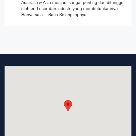
Australia & Asia menjadi sangat penting dan ditunggu
oleh end user dan industri yang membutuhkannya.
:
Hanya saja…
Baca Selengkapnya
Press
Release
Kemitraan
PT.
Varuna
Tirta
Prakasya
(Persero)
dan
INA
Digital