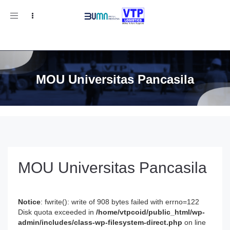
Toggle
navigation
MOU Universitas Pancasila
MOU Universitas Pancasila
Notice
: fwrite(): write of 908 bytes failed with errno=122
Disk quota exceeded in
/home/vtpcoid/public_html/wp-
admin/includes/class-wp-filesystem-direct.php
on line