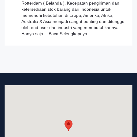
Rotterdam ( Belanda ). Kecepatan pengiriman dan
ketersediaan stok barang dari Indonesia untuk
memenuhi kebutuhan di Eropa, Amerika, Afrika,
Australia & Asia menjadi sangat penting dan ditunggu
oleh end user dan industri yang membutuhkannya.
:
Hanya saja…
Baca Selengkapnya
Press
Release
Kemitraan
PT.
Varuna
Tirta
Prakasya
(Persero)
dan
INA
Digital