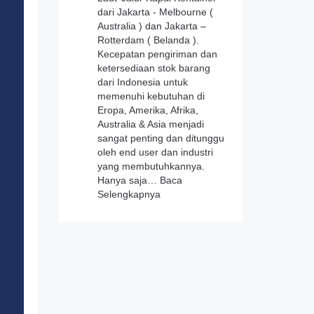
dari Jakarta - Melbourne (
Australia ) dan Jakarta –
Rotterdam ( Belanda ).
Kecepatan pengiriman dan
ketersediaan stok barang
dari Indonesia untuk
memenuhi kebutuhan di
Eropa, Amerika, Afrika,
Australia & Asia menjadi
sangat penting dan ditunggu
oleh end user dan industri
yang membutuhkannya.
Hanya saja…
Baca
:
Selengkapnya
Press
Release
Kemitraan
PT.
Varuna
Tirta
Prakasya
(Persero)