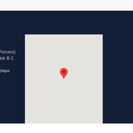
Persero)
lok B-1
elapa